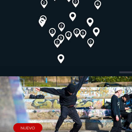
2
2
4
5
2
3
2
9
11
3
2
2
Leaflet
NUEVO