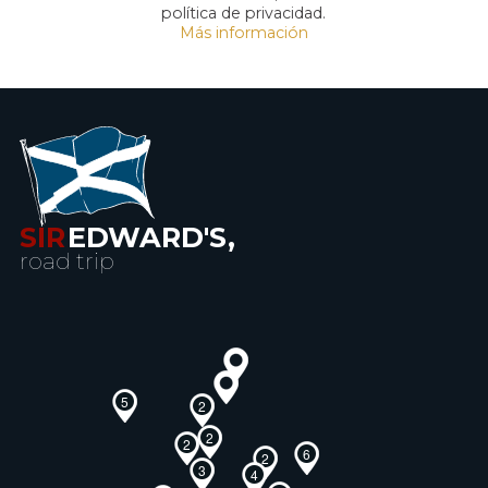
política de privacidad.
Más información
SIR
EDWARD'S,
road trip
5
2
2
2
6
2
3
4