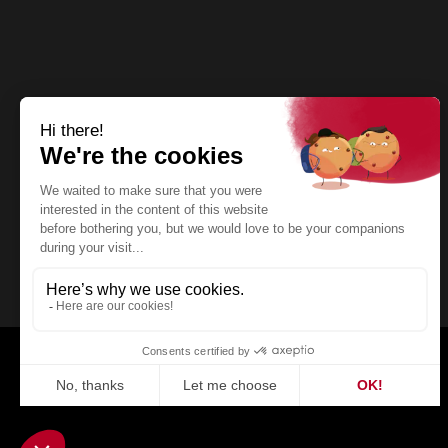
TERROIR Y
WHISKY
TERRITORIO
Propietario y responsable
Sitio w
del sitio web