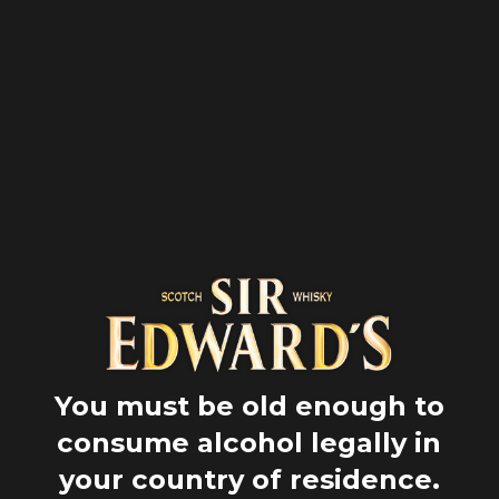
MENÙ
Inicio
Road trips
Kintyre
TARBERT AL SOL
LET'S GO
You must be old enough to
consume alcohol legally in
your country of residence.