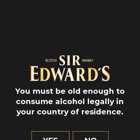
4 CL
2 CL
WHISKY SIR
NÉCTAR DE LIMA
EDWARD’S
SMOKY
1 CL
AGUA CON GAS
SIROPE DE
You must be old enough to
AZÚCAR DE
consume alcohol legally in
CAÑA
your country of residence.
Mixture