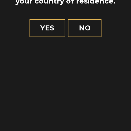
your country of residence.
continuación que envejecer en
barricas de roble
en territorio
escocés durante como
mínimo tres
años
.
YES
NO
Solo después de que haya
transcurrido este plazo de tiempo se
puede empezar a hablar de whisky
escocés. Asimismo, el color, los
aromas y el gusto del whisky
escocés tienen también que saber
reflejar las características de los
ingredientes
autorizados en su
elaboración.
Aunque la producción de whisky