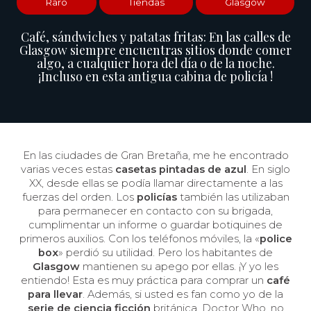
Raro
Tiendas
Glasgow
Café, sándwiches y patatas fritas: En las calles de
Glasgow siempre encuentras sitios donde comer
algo, a cualquier hora del día o de la noche.
¡Incluso en esta antigua cabina de policía !
En las ciudades de Gran Bretaña, me he encontrado
varias veces estas
casetas pintadas de azul
. En siglo
XX, desde ellas se podía llamar directamente a las
fuerzas del orden. Los
policías
también las utilizaban
para permanecer en contacto con su brigada,
cumplimentar un informe o guardar botiquines de
primeros auxilios. Con los teléfonos móviles, la «
police
box
» perdió su utilidad. Pero los habitantes de
Glasgow
mantienen su apego por ellas. ¡Y yo les
entiendo! Esta es muy práctica para comprar un
café
para llevar
. Además, si usted es fan como yo de la
serie de ciencia ficción
británica, Doctor Who, no