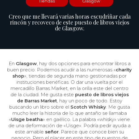
Tiendas
Glasgow
Creo que me llevará varias horas escudriñar cada
rincón y recoveco de este puesto de libros viejos
de Glasgow.
En
Glasgow
, hay dos opciones para encontrar libros a
buen precio: Podemos acudir a las numerosas «
charity
shop
», tiendas de segunda mano gestionadas por
instituciones benéficas. O dar una vuelta por el
mercadillo Barras Market, en la orilla este del centro
de la ciudad. Me gusta este
puesto de libros viejos
de Barras Market
, hay un poco de todo. Estoy
buscando un libro sobre el
Scotch Whisky
. Me gusta
mucho leer la historia de lo que antaño se llamaba
«
Uisge beatha
» en gaélico. La palabra «whisky» viene
de una deformación de «Uisge». Podría pedir ayuda a
este amable
señor
. Parece que conoce bien su
negocio. Pero el placer en este tipo de puestos de