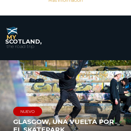
Más información
MY
SCOTLAND,
the road trip
NUEVO
GLASGOW, UNA VUELTA POR
EL SKATEPARK