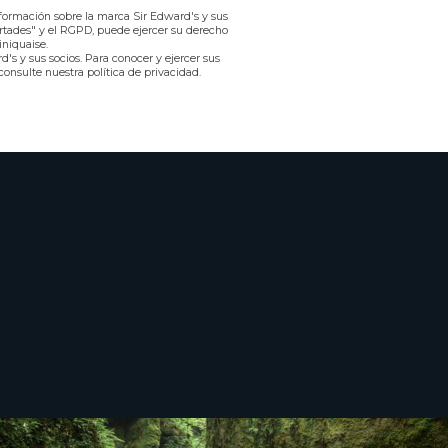
nformación sobre la marca Sir Edward's y sus
ertades" y el RGPD, puede ejercer su derecho
iniquaise.
's y sus socios. Para conocer y ejercer sus
consulte nuestra política de privacidad.