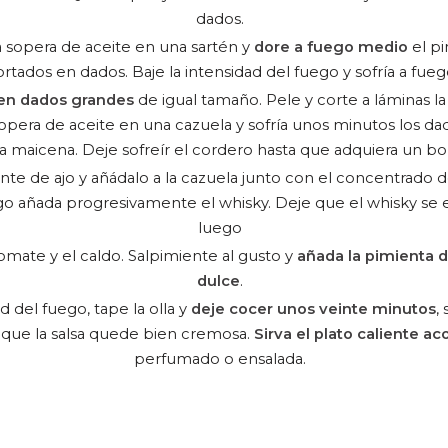
dados.
sopera de aceite en una sartén y
dore a fuego medio
el p
rtados en dados. Baje la intensidad del fuego y sofría a fuego
 en dados grandes
de igual tamaño. Pele y corte a láminas la
opera de aceite en una cazuela y sofría unos minutos los da
la maicena. Deje sofreír el cordero hasta que adquiera un bo
ente de ajo y añádalo a la cazuela junto con el concentrado
o añada progresivamente el whisky. Deje que el whisky se
luego
omate y el caldo. Salpimiente al gusto y
añada la pimienta 
dulce
.
d del fuego, tape la olla y
deje cocer unos veinte minutos
,
 que la salsa quede bien cremosa.
Sirva el plato caliente 
perfumado o ensalada.