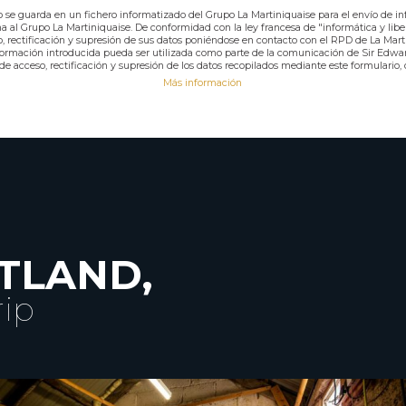
o se guarda en un fichero informatizado del Grupo La Martiniquaise para el envío de i
ina al Grupo La Martiniquaise. De conformidad con la ley francesa de "informática y lib
, rectificación y supresión de sus datos poniéndose en contacto con el RPD de La Mart
nformación introducida pueda ser utilizada como parte de la comunicación de Sir Edward
 acceso, rectificación y supresión de los datos recopilados mediante este formulario, 
Más información
TLAND,
rip