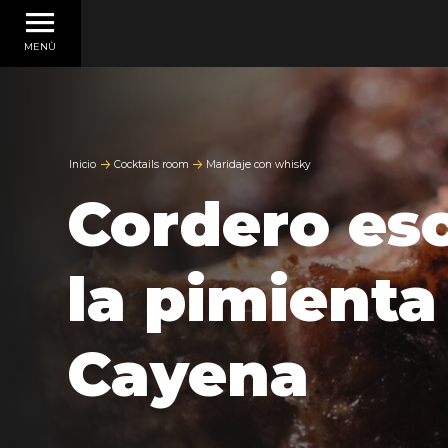
MENÙ
Inicio
Cocktails room
Maridaje con whisky
Cordero es
la pimienta
Cayena