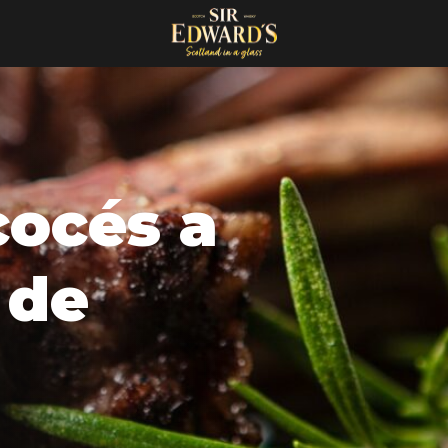
cocés a
 de