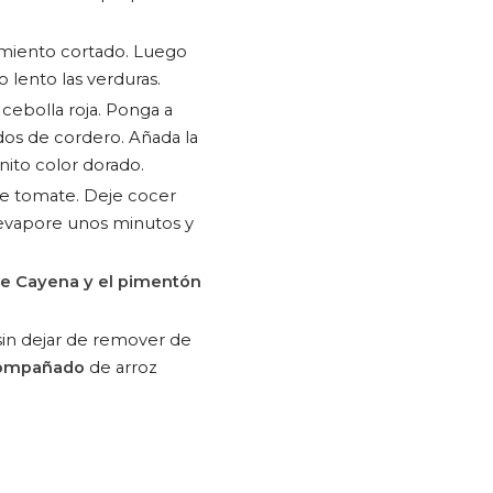
imiento cortado. Luego
 lento las verduras.
 cebolla roja. Ponga a
dos de cordero. Añada la
nito color dorado.
 de tomate. Deje cocer
 evapore unos minutos y
de Cayena y el pimentón
 sin dejar de remover de
acompañado
de arroz