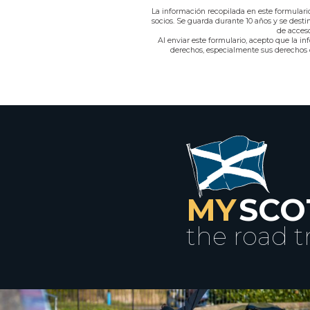
La información recopilada en este formulari
socios. Se guarda durante 10 años y se dest
de acceso
Al enviar este formulario, acepto que la i
derechos, especialmente sus derechos de
MY
SCO
the road t