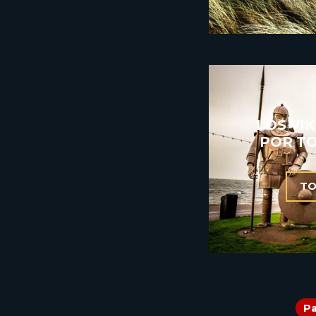
LOS VI
POR T
TO
P