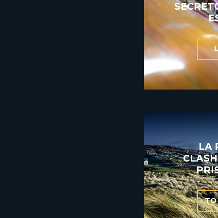
SECRET
E
LA 
CLASH
PRI
TO