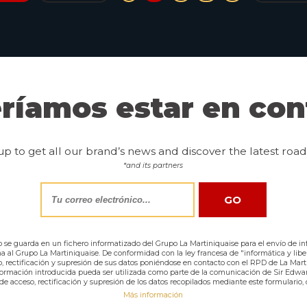
ríamos estar en con
up to get all our brand’s news and discover the latest road 
*and its partners
o se guarda en un fichero informatizado del Grupo La Martiniquaise para el envío de i
ina al Grupo La Martiniquaise. De conformidad con la ley francesa de "informática y lib
, rectificación y supresión de sus datos poniéndose en contacto con el RPD de La Mart
nformación introducida pueda ser utilizada como parte de la comunicación de Sir Edward
 acceso, rectificación y supresión de los datos recopilados mediante este formulario, 
Más información