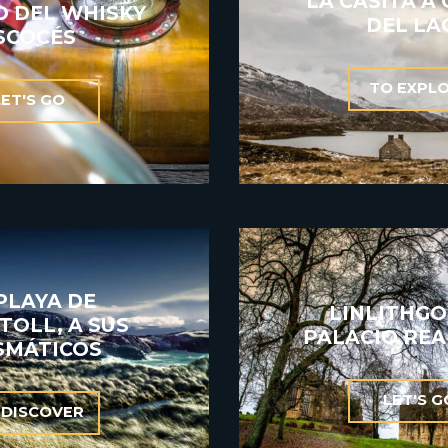
LA CASITA A
O DEL WHISKY
DEL LA
SCOCÉS
TO EXPL
LET'S GO
PLAYA DE
LINLITHGO
TOLL, A SUS
PALACIO REA
SMÁTICOS
LET'S G
 DISCOVER