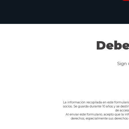
Debe
Sign 
La información recopilada en este formulari
socios. Se guarda durante 10 años y se dest
de acceso
Al enviar este formulario, acepto que la i
derechos, especialmente sus derechos de