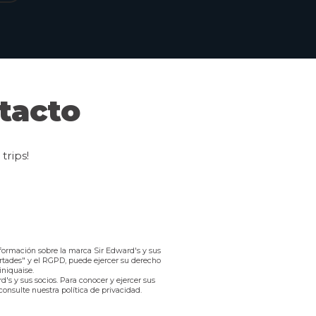
tacto
trips!
nformación sobre la marca Sir Edward's y sus
ertades" y el RGPD, puede ejercer su derecho
iniquaise.
's y sus socios. Para conocer y ejercer sus
consulte nuestra política de privacidad.