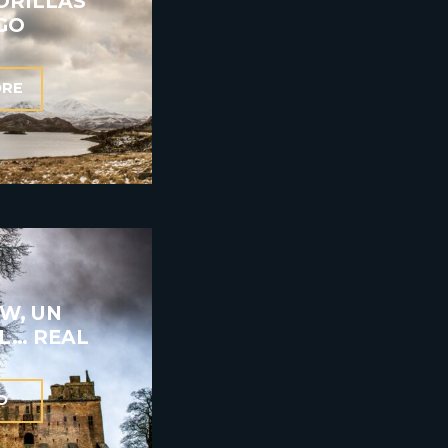
 ORILLAS
GO
ORE
W, UN
L… REAL
O