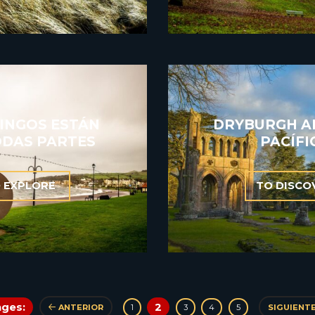
KINGOS ESTÁN
DRYBURGH AB
ODAS PARTES
PACÍFI
 EXPLORE
TO DISCO
ages:
2
ANTERIOR
SIGUIENT
1
3
4
5