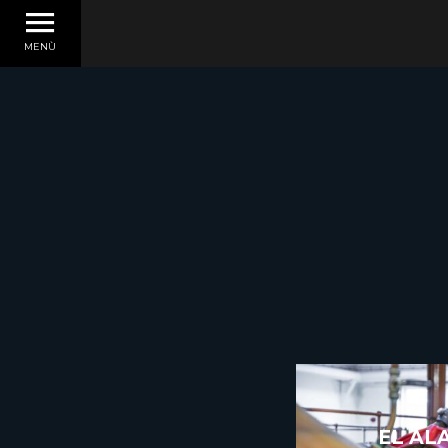
MENÙ
EL AL