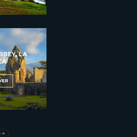
BEY, LA
CA
VER
E