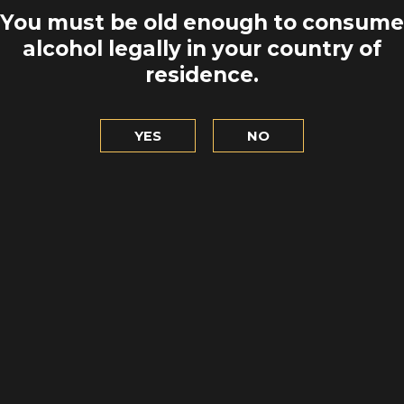
KINGOS ESTÁN
DRYBURGH AB
You must be old enough to consume
ODAS PARTES
PACÍFI
alcohol legally in your country of
residence.
LET'S GO
TO EXPL
YES
NO
 ESCOCÉS, LA
EL AJEDREZ D
TE DE LOS
UN TESOR
NGELES
PASA
 DISCOVER
LET'S G