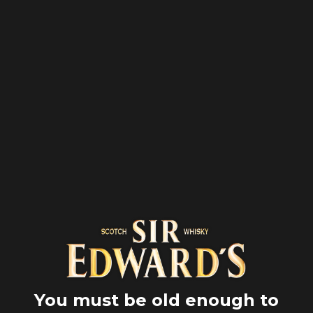
MENÙ
Inicio
Terroir y territorio
El whisky, una bebida
espirituosa universal
Cuando el whisky va más allá de
las modas, el mundo, las épocas
UNA
ELABORACIÓN
ESPECÍFICA
You must be old enough to