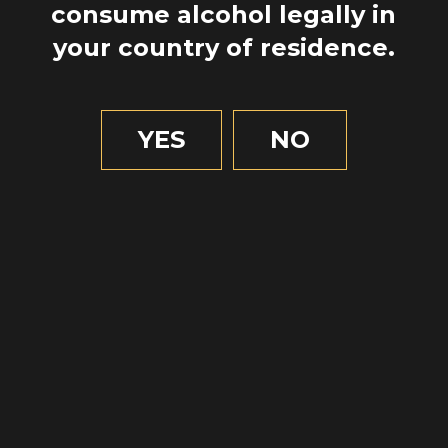
consume alcohol legally in
your country of residence.
READ
YES
NO
LA SIMPLICIDAD
DE DEGUSTAR UN
WHISKY
READ